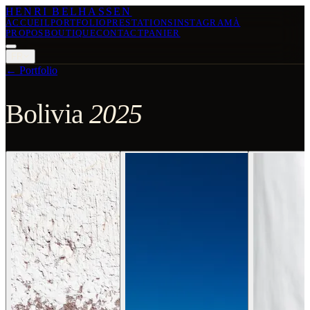
HENRI BELHASSEN
ACCUEIL
PORTFOLIO
PRESTATIONS
INSTAGRAM
À
PROPOS
BOUTIQUE
CONTACT
PANIER
FR
←
Portfolio
Bolivia
2025